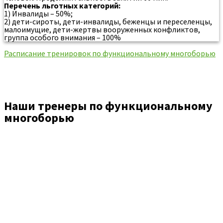
Перечень льготных категорий:
1) Инвалиды – 50%;
2) дети-сироты, дети-инвалиды, беженцы и переселенцы,
малоимущие, дети-жертвы вооруженных конфликтов,
группа особого внимания – 100%
Расписание тренировок по функциональному многоборью
Наши тренеры по функциональному
многоборью
Где проходят тренировки?
Тренировки по функциональному
многоборью проходят в СК «Иртыш»
Адрес
: Россия, 626150, г.Тобольск, ул. Большая Сибирская,
50
Телефон:
+7(3456) 26-34-70