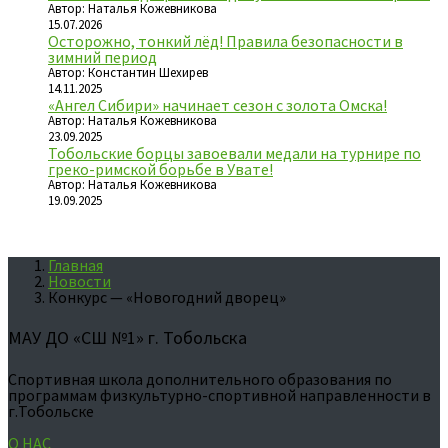
Автор: Наталья Кожевникова
15.07.2026
Осторожно, тонкий лёд! Правила безопасности в
зимний период
Автор: Константин Шехирев
14.11.2025
«Ангел Сибири» начинает сезон с золота Омска!
Автор: Наталья Кожевникова
23.09.2025
Тобольские борцы завоевали медали на турнире по
греко-римской борьбе в Увате!
Автор: Наталья Кожевникова
19.09.2025
Главная
Новости
Конкурс — «Новогодний дворец»
МАУ ДО «СШ №1» г. Тобольска
Спортивная школа дополнительного образования по
программам физкультурно-спортивной направленности в
г.Тобольске
О НАС