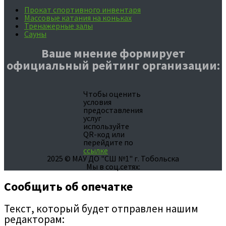
Прокат спортивного инвентаря
Массовые катания на коньках
Тренажерные залы
Сауны
Ваше мнение формирует
официальный рейтинг организации:
Чтобы оценить
условия
предоставления
услуг
используйте
QR-код или
перейдите по
ссылке
2025 © МАУ ДО "СШ №1" г. Тобольска
Мы в соц.сетях:
Сообщить об опечатке
Текст, который будет отправлен нашим
редакторам: