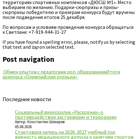
территориях спортивных комплексов «ДЮСШ №1». Место
выбираем по желанию. Подарки-сюрпризы и призы-
сюрпризы победителю и призерам конкурса будут вручены
после подведения итогов 25 декабря.
По вопросам и условиям проведения конкурса обращаться
к Светлане: +7-919-944-31-27
If you have found a spelling error, please, notify us by selecting
that text and
tap
on selected text.
Post navigation
Обмен опытом с педагогами доп. образования
Итоги
конкурса «Олимпийские огоньки»
Последние новости
Социальный видеоролик «Расходник» о
противодействии экстремизму и терроризму
Автор: Константин Шехирев
05.08.2026
Стартовала запись на 2026-2027 учебный год:
важность медицинского допуска к занятиям спортом