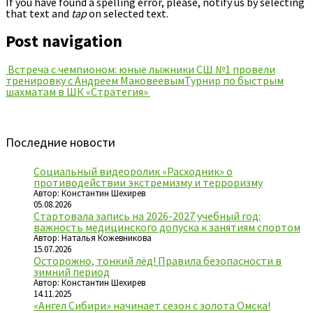
If you have found a spelling error, please, notify us by selecting
that text and
tap
on selected text.
Post navigation
Встреча с чемпионом: юные лыжники СШ №1 провели
тренировку с Андреем Маковеевым
Турнир по быстрым
шахматам в ШК «Стратегия»
Последние новости
Социальный видеоролик «Расходник» о
противодействии экстремизму и терроризму
Автор: Константин Шехирев
05.08.2026
Стартовала запись на 2026-2027 учебный год:
важность медицинского допуска к занятиям спортом
Автор: Наталья Кожевникова
15.07.2026
Осторожно, тонкий лёд! Правила безопасности в
зимний период
Автор: Константин Шехирев
14.11.2025
«Ангел Сибири» начинает сезон с золота Омска!