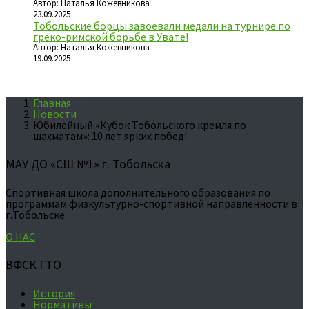
Автор: Наталья Кожевникова
23.09.2025
Тобольские борцы завоевали медали на турнире по
греко-римской борьбе в Увате!
Автор: Наталья Кожевникова
19.09.2025
Главная
Новости
Юбилейный «Кубок Тобольского кремля по
шахматам»: 10 лет ярких побед!
МАУ ДО «СШ №1» г. Тобольска
Спортивная школа дополнительного образования по
программам физкультурно-спортивной направленности в
г.Тобольске
О НАС
ВФСК ГТО
История
Нормативы