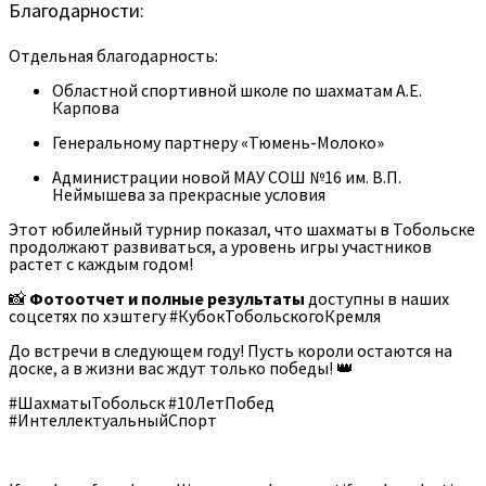
Благодарности:
Отдельная благодарность:
Областной спортивной школе по шахматам А.Е.
Карпова
Генеральному партнеру «Тюмень-Молоко»
Администрации новой МАУ СОШ №16 им. В.П.
Неймышева за прекрасные условия
Этот юбилейный турнир показал, что шахматы в Тобольске
продолжают развиваться, а уровень игры участников
растет с каждым годом!
📸
Фотоотчет и полные результаты
доступны в наших
соцсетях по хэштегу #КубокТобольскогоКремля
До встречи в следующем году! Пусть короли остаются на
доске, а в жизни вас ждут только победы! 👑
#ШахматыТобольск #10ЛетПобед
#ИнтеллектуальныйСпорт