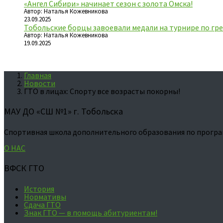
«Ангел Сибири» начинает сезон с золота Омска!
Автор: Наталья Кожевникова
23.09.2025
Тобольские борцы завоевали медали на турнире по гре
Автор: Наталья Кожевникова
19.09.2025
Главная
Новости
ГТО в лицах: Спорту все возрасты покорны!
МАУ ДО «СШ №1» г. Тобольска
Спортивная школа дополнительного образования по програ
О НАС
ВФСК ГТО
История
Нормативы
Сдача ГТО
Знак ГТО — в помощь абитуриентам!