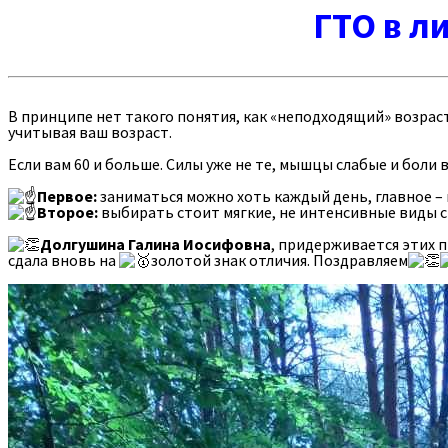
ГТО в л
В принципе нет такого понятия, как «неподходящий» возраст
учитывая ваш возраст.
Если вам 60 и больше. Силы уже не те, мышцы слабые и боли 
Первое:
заниматься можно хоть каждый день, главное – н
Второе:
выбирать стоит мягкие, не интенсивные виды сп
Долгушина Галина Иосифовна
, придерживается этих п
сдала вновь на
золотой знак отличия. Поздравляем