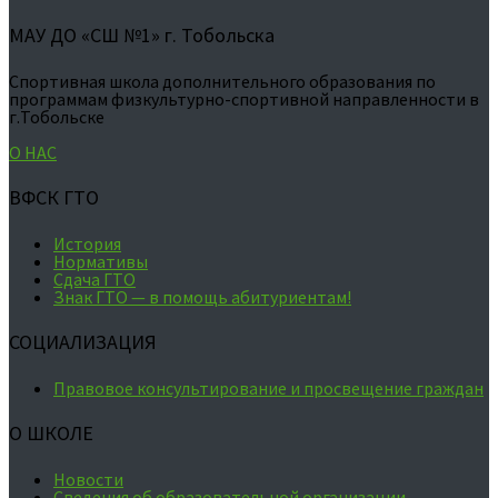
МАУ ДО «СШ №1» г. Тобольска
Спортивная школа дополнительного образования по
программам физкультурно-спортивной направленности в
г.Тобольске
О НАС
ВФСК ГТО
История
Нормативы
Сдача ГТО
Знак ГТО — в помощь абитуриентам!
СОЦИАЛИЗАЦИЯ
Правовое консультирование и просвещение граждан
О ШКОЛЕ
Новости
Сведения об образовательной организации