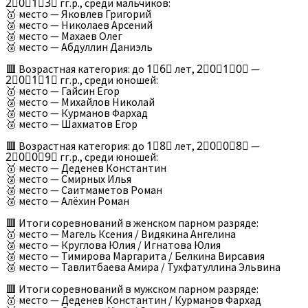
2⃣0⃣1⃣3⃣ гг.р., среди мальчиков:
🥇 место — Яковлев Григорий
🥈 место — Николаев Арсений
🥉 место — Махаев Олег
🥉 место — Абдуллин Даниэль
🟥 Возрастная категория: до 1⃣6⃣ лет, 2⃣0⃣1⃣0⃣ —
2⃣0⃣1⃣1⃣ гг.р., среди юношей:
🥇 место — Гайсин Егор
🥈 место — Михайлов Николай
🥉 место — Курманов Фархад
🥉 место — Шахматов Егор
🟥 Возрастная категория: до 1⃣8⃣ лет, 2⃣0⃣0⃣8⃣ —
2⃣0⃣0⃣9⃣ гг.р., среди юношей:
🥇 место — Деденев Константин
🥈 место — Смирных Илья
🥉 место — Саитмаметов Роман
🥉 место — Алёхин Роман
🟥 Итоги соревнований в женском парном разряде:
🥇 место — Магель Ксения / Видякина Ангелина
🥈 место — Круглова Юлия / Игнатова Юлия
🥉 место — Тимирова Маргарита / Белкина Вирсавия
🥉 место — Тавлитбаева Амира / Тухфатуллина Эльвина
🟥 Итоги соревнований в мужском парном разряде:
🥇 место — Деденев Константин / Курманов Фархад