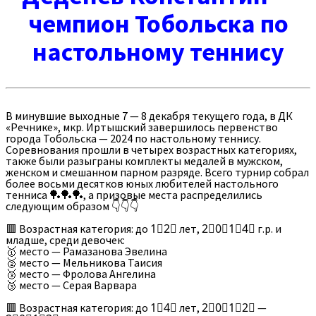
чемпион Тобольска по
настольному теннису
В минувшие выходные 7 — 8 декабря текущего года, в ДК
«Речнике», мкр. Иртышский завершилось первенство
города Тобольска — 2024 по настольному теннису.
Соревнования прошли в четырех возрастных категориях,
также были разыграны комплекты медалей в мужском,
женском и смешанном парном разряде. Всего турнир собрал
более восьми десятков юных любителей настольного
тенниса 🏓🏓🏓, а призовые места распределились
следующим образом 👇👇👇
🟥 Возрастная категория: до 1⃣2⃣ лет, 2⃣0⃣1⃣4⃣ г.р. и
младше, среди девочек:
🥇 место — Рамазанова Эвелина
🥈 место — Мельникова Таисия
🥉 место — Фролова Ангелина
🥉 место — Серая Варвара
🟥 Возрастная категория: до 1⃣4⃣ лет, 2⃣0⃣1⃣2⃣ —