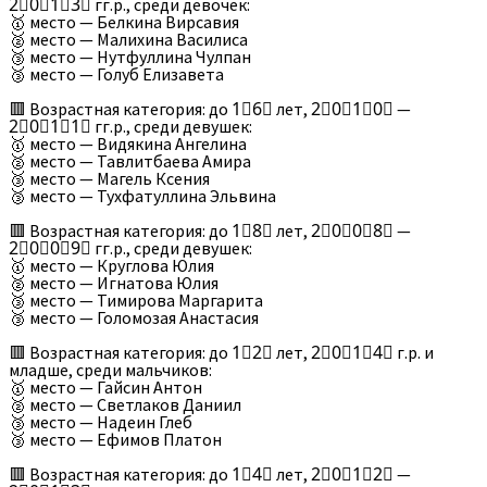
2⃣0⃣1⃣3⃣ гг.р., среди девочек:
🥇 место — Белкина Вирсавия
🥈 место — Малихина Василиса
🥉 место — Нутфуллина Чулпан
🥉 место — Голуб Елизавета
🟥 Возрастная категория: до 1⃣6⃣ лет, 2⃣0⃣1⃣0⃣ —
2⃣0⃣1⃣1⃣ гг.р., среди девушек:
🥇 место — Видякина Ангелина
🥈 место — Тавлитбаева Амира
🥉 место — Магель Ксения
🥉 место — Тухфатуллина Эльвина
🟥 Возрастная категория: до 1⃣8⃣ лет, 2⃣0⃣0⃣8⃣ —
2⃣0⃣0⃣9⃣ гг.р., среди девушек:
🥇 место — Круглова Юлия
🥈 место — Игнатова Юлия
🥉 место — Тимирова Маргарита
🥉 место — Голомозая Анастасия
🟥 Возрастная категория: до 1⃣2⃣ лет, 2⃣0⃣1⃣4⃣ г.р. и
младше, среди мальчиков:
🥇 место — Гайсин Антон
🥈 место — Светлаков Даниил
🥉 место — Надеин Глеб
🥉 место — Ефимов Платон
🟥 Возрастная категория: до 1⃣4⃣ лет, 2⃣0⃣1⃣2⃣ —