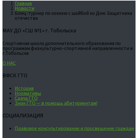
Главная
Новости
Блиц-турнир по хоккею с шайбой ко Дню Защитника
отечества
МАУ ДО «СШ №1» г. Тобольска
Спортивная школа дополнительного образования по
программам физкультурно-спортивной направленности в
г.Тобольске
О НАС
ВФСК ГТО
История
Нормативы
Сдача ГТО
Знак ГТО — в помощь абитуриентам!
СОЦИАЛИЗАЦИЯ
Правовое консультирование и просвещение граждан