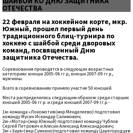
ШАЙБОЙ КО ДНЮ ЗАЩИТНИКА
ОТЕЧЕСТВА
22 февраля на хоккейном корте, мкр.
Южный, прошел первый день
традиционного блиц-турнира по
хоккею с шайбой среди дворовых
команд, посвященный Дню
защитника Отечества.
Соревнования проводятся в следующих возрастных
категориях: юноши 2005-06 гг.р, юноши 2007-09 гг.р.,
мужчины.
Всего в соревнованиях приняло участие 50 юношей.
Места распределились следующим образом: среди старших
юношей 2005-06 гг.р. и среди юношей 2007-09 гг.р.-
1м-команда «Локомотив(мкр.Менделеево) подготовил
команду Мусин Искандар Салимович;
2м-«Мотор»(мкр.Южный) подготовил команду Чублов
Сергей Петрович и Алесин Александ Александрович;
3м-«Заря»(мкр.Сумкино)подготовил команду Царегородцев