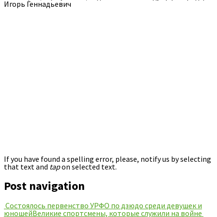
Игорь Геннадьевич
If you have found a spelling error, please, notify us by selecting
that text and
tap
on selected text.
Post navigation
Состоялось первенство УРФО по дзюдо среди девушек и
юношей
Великие спортсмены, которые служили на войне