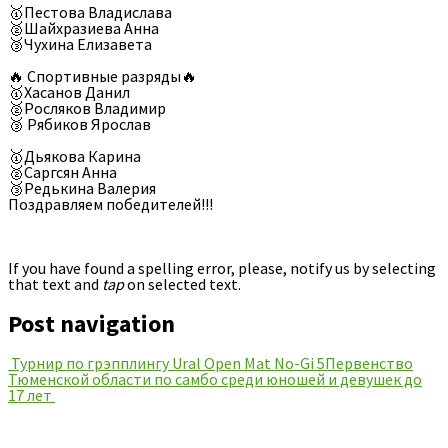
🥇Пестова Владислава
🥈Шайхразиева Анна
🥉Чухина Елизавета
🔥 Спортивные разряды🔥
🥇Хасанов Данил
🥈Росляков Владимир
🥉 Рябиков Ярослав
🥇Дьякова Карина
🥈Саргсян Анна
🥉Редькина Валерия
Поздравляем победителей!!!
If you have found a spelling error, please, notify us by selecting
that text and
tap
on selected text.
Post navigation
Турнир по грэпплингу Ural Open Mat No-Gi 5
Первенство
Тюменской области по самбо среди юношей и девушек до
17 лет