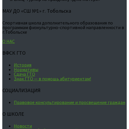
МАУ ДО «СШ №1» г. Тобольска
Спортивная школа дополнительного образования по
программам физкультурно-спортивной направленности в
г.Тобольске
О НАС
ВФСК ГТО
История
Нормативы
Сдача ГТО
Знак ГТО — в помощь абитуриентам!
СОЦИАЛИЗАЦИЯ
Правовое консультирование и просвещение граждан
О ШКОЛЕ
Новости