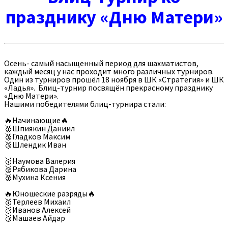
празднику «Дню Матери»
Осень- самый насыщенный период для шахматистов,
каждый месяц у нас проходит много различных турниров.
Один из турниров прошёл 18 ноября в ШК «Стратегия» и ШК
«Ладья». Блиц-турнир посвящён прекрасному празднику
«Дню Матери».
Нашими победителями блиц-турнира стали:
🔥Начинающие🔥
🥇Шпиякин Даниил
🥈Гладков Максим
🥉Шлендик Иван
🥇Наумова Валерия
🥈Рябикова Дарина
🥉Мухина Ксения
🔥Юношеские разряды🔥
🥇Терлеев Михаил
🥈Иванов Алексей
🥉Машаев Айдар