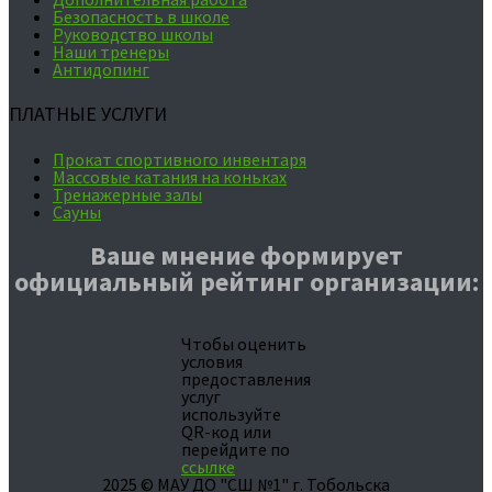
Безопасность в школе
Руководство школы
Наши тренеры
Антидопинг
ПЛАТНЫЕ УСЛУГИ
Прокат спортивного инвентаря
Массовые катания на коньках
Тренажерные залы
Сауны
Ваше мнение формирует
официальный рейтинг организации:
Чтобы оценить
условия
предоставления
услуг
используйте
QR-код или
перейдите по
ссылке
2025 © МАУ ДО "СШ №1" г. Тобольска