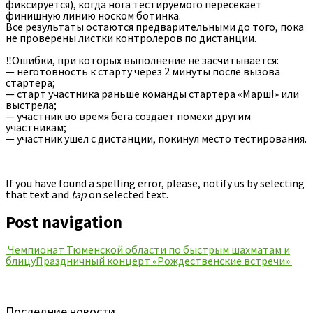
фиксируется), когда нога тестируемого пересекает
финишную линию носком ботинка.
Все результаты остаются предварительными до того, пока
не проверены листки контролеров по дистанции.
‼Ошибки, при которых выполнение не засчитывается:
— неготовность к старту через 2 минуты после вызова
стартера;
— старт участника раньше команды стартера «Марш!» или
выстрела;
— участник во время бега создает помехи другим
участникам;
— участник ушел с дистанции, покинул место тестирования.
If you have found a spelling error, please, notify us by selecting
that text and
tap
on selected text.
Post navigation
Чемпионат Тюменской области по быстрым шахматам и
блицу
Праздничный концерт «Рождественские встречи»
Последние новости