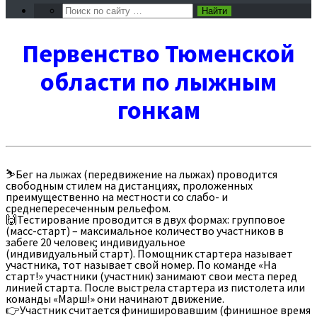
Первенство Тюменской
области по лыжным
гонкам
⛷Бег на лыжах (передвижение на лыжах) проводится
свободным стилем на дистанциях, проложенных
преимущественно на местности со слабо- и
среднепересеченным рельефом.
🙌Тестирование проводится в двух формах: групповое
(масс-старт) – максимальное количество участников в
забеге 20 человек; индивидуальное
(индивидуальный старт). Помощник стартера называет
участника, тот называет свой номер. По команде «На
старт!» участники (участник) занимают свои места перед
линией старта. После выстрела стартера из пистолета или
команды «Марш!» они начинают движение.
👉Участник считается финишировавшим (финишное время