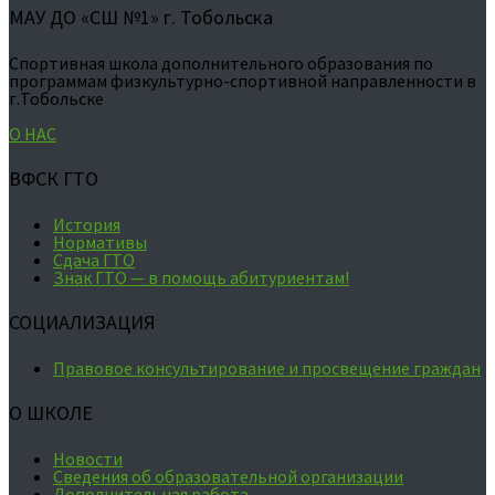
МАУ ДО «СШ №1» г. Тобольска
Спортивная школа дополнительного образования по
программам физкультурно-спортивной направленности в
г.Тобольске
О НАС
ВФСК ГТО
История
Нормативы
Сдача ГТО
Знак ГТО — в помощь абитуриентам!
СОЦИАЛИЗАЦИЯ
Правовое консультирование и просвещение граждан
О ШКОЛЕ
Новости
Сведения об образовательной организации
Дополнительная работа