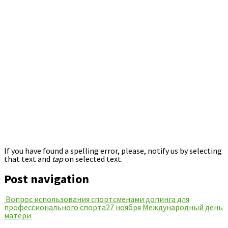
If you have found a spelling error, please, notify us by selecting
that text and
tap
on selected text.
Post navigation
Вопрос использования спортсменами допинга для
профессионального спорта
27 ноября Международный день
матери