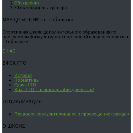
Объявления
30 октября день тренера
МАУ ДО «СШ №1» г. Тобольска
Спортивная школа дополнительного образования по
программам физкультурно-спортивной направленности в
г.Тобольске
О НАС
ВФСК ГТО
История
Нормативы
Сдача ГТО
Знак ГТО — в помощь абитуриентам!
СОЦИАЛИЗАЦИЯ
Правовое консультирование и просвещение граждан
О ШКОЛЕ