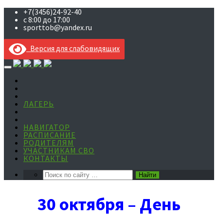
+7(3456)24-92-40
с 8:00 до 17:00
sporttob@yandex.ru
Версия для слабовидящих
Skip
to
content
ЛАГЕРЬ
НАВИГАТОР
РАСПИСАНИЕ
РОДИТЕЛЯМ
УЧАСТНИКАМ СВО
КОНТАКТЫ
30 октября – День